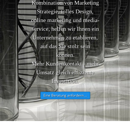
Kombination von Marketing
Strategie, tolles Design,
online marketing und media-
service, helfen wir Ihnen ein
Unternehmen zu etablieren,
auf das Sie stolz sein
können.
Mehr Kundenkontakt - mehr
Umsatz gleich effiziente
Investition.
Eine Beratung anfordern ...